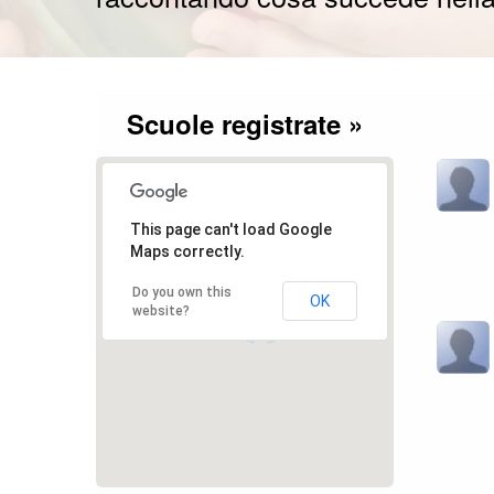
Scuole registrate »
This page can't load Google
Maps correctly.
11
272
5
Do you own this
29
OK
website?
2