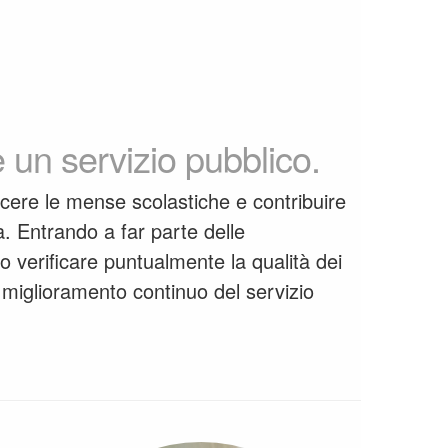
di post
post
ttata, su
e un servizio pubblico.
di post
cere le mense scolastiche e contribuire
post
a. Entrando a far parte delle
 verificare puntualmente la qualità dei
 il miglioramento continuo del servizio
te, pane
di post
post
i ragazzi