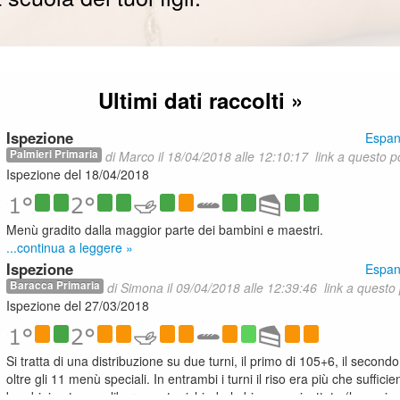
Ultimi dati raccolti »
Ispezione
Espan
Palmieri Primaria
di Marco
il 18/04/2018 alle 12:10:17
link a questo p
Ispezione del 18/04/2018
Menù gradito dalla maggior parte dei bambini e maestri.
...continua a leggere »
Ispezione
Espan
Baracca Primaria
di Simona
il 09/04/2018 alle 12:39:46
link a questo
Ispezione del 27/03/2018
Si tratta di una distribuzione su due turni, il primo di 105+6, il second
oltre gli 11 menù speciali. In entrambi i turni il riso era più che sufficie
bambini potevano liberamente richiederlo bianco o risottato (leggeris