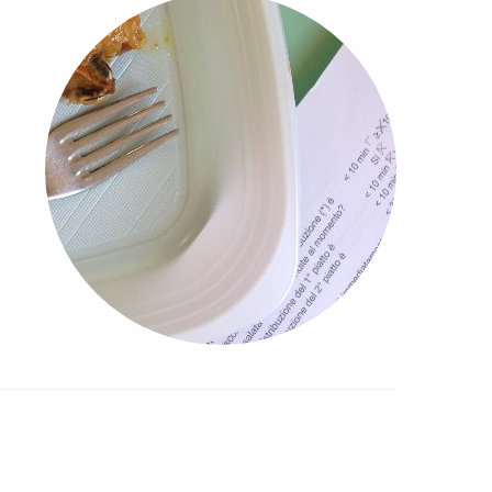
di post
post
di post
sto post
di post
ost