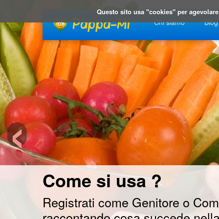
Questo sito usa "cookies" per agevolare 
Chi siamo
Blog
‹
Come si usa ?
Registrati come Genitore o Comm
raccontando cosa succede nella s