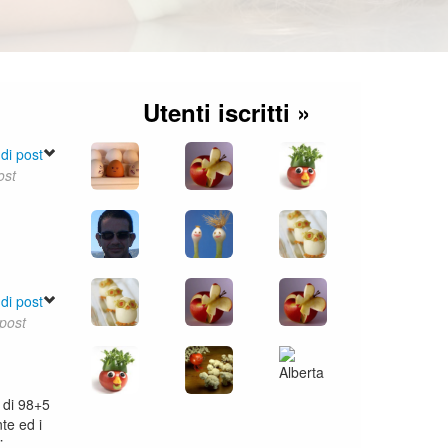
Utenti iscritti »
di post
ost
di post
 post
o di 98+5
nte ed i
simo